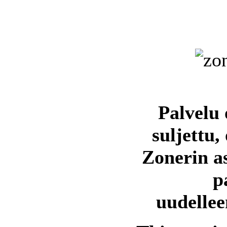
Palvelu 
suljettu,
Zonerin a
p
uudellee