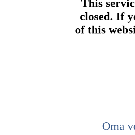
This servi
closed. If 
of this webs
Oma ve